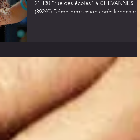
21H30 "rue des écoles" à CHEVANNES
(89240) Démo percussions brésiliennes et
danse samba Pour...