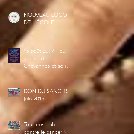
NOUVEAU LOGO
DE L'ÉCOLE
15 août 2019: Feu
artifice de
Chevannes et soirée
brésilienne à partir
de 21h30
DON DU SANG 15
juin 2019
Tous ensemble
contre le cancer 9