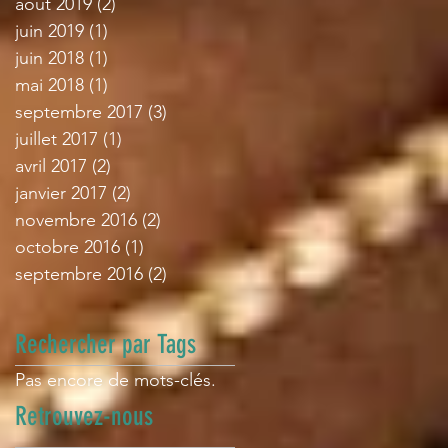
août 2019
(2)
2 posts
juin 2019
(1)
1 post
juin 2018
(1)
1 post
mai 2018
(1)
1 post
septembre 2017
(3)
3 posts
juillet 2017
(1)
1 post
avril 2017
(2)
2 posts
janvier 2017
(2)
2 posts
novembre 2016
(2)
2 posts
octobre 2016
(1)
1 post
septembre 2016
(2)
2 posts
Rechercher par Tags
Pas encore de mots-clés.
Retrouvez-nous