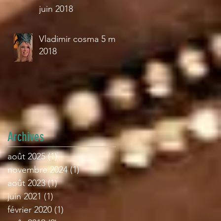
juin 2018
Vladimir cosma 5 mai
2018
Archives
août 2025
(1)
1 post
novembre 2024
(1)
1 post
août 2023
(1)
1 post
juin 2021
(1)
1 post
février 2020
(1)
1 post