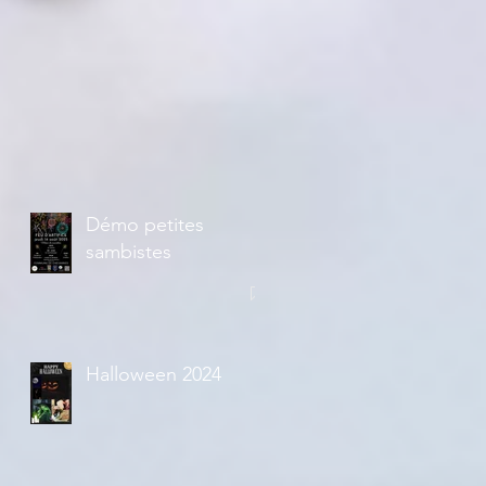
Démo petites
sambistes
Halloween 2024