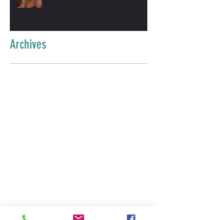
Archives
août 2025
(1)
1 post
novembre 2024
(1)
1 post
août 2023
(1)
1 post
juin 2021
(1)
1 post
février 2020
(1)
1 post
août 2019
(2)
2 posts
juin 2019
(1)
1 post
juin 2018
(1)
1 post
mai 2018
(1)
1 post
septembre 2017
(3)
3 posts
juillet 2017
(1)
1 post