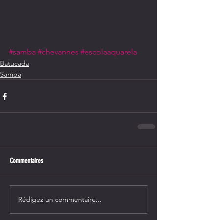
#samba
#chevannes
#escolaaquarela
Batucada
Samba
Commentaires
Rédigez un commentaire...