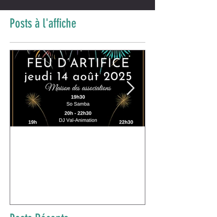
Posts à l'affiche
Halloween 2024
Démo petites sambistes